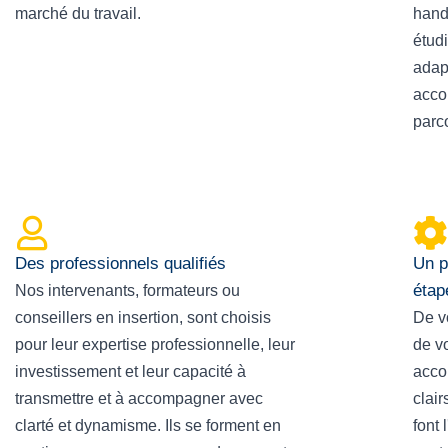
marché du travail.
handi
étudi
adapt
acco
parc
Des professionnels qualifiés
Un p
étap
Nos intervenants, formateurs ou
conseillers en insertion, sont choisis
De vo
pour leur expertise professionnelle, leur
de v
investissement et leur capacité à
acco
transmettre et à accompagner avec
clai
clarté et dynamisme. Ils se forment en
font 