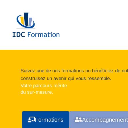
Aller
au
contenu
Suivez une de nos formations ou bénéficiez de n
construisez un avenir qui vous ressemble.
Votre parcours mérite
du sur-mesure.
Formations
Accompagnement