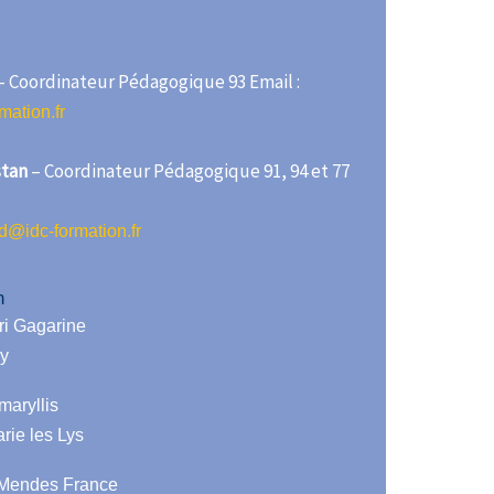
– Coordinateur Pédagogique 93 Email :
ation.fr
tan
– Coordinateur Pédagogique 91, 94 et 77
d@idc-formation.fr
n
ri Gagarine
y
maryllis
ie les Lys
 Mendes France