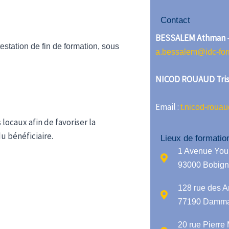
Contact
BESSALEM Athman
estation de fin de formation, sous
a.bessalem@idc-form
NICOD ROUAUD Tris
Email :
t.nicod-rouau
 locaux afin de favoriser la
u bénéficiaire.
Lieux de formatio
1 Avenue You
93000 Bobign
128 rue des A
77190 Dammar
20 rue Pierre