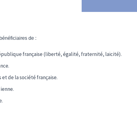
bénéficiaires de :
lique française (liberté, égalité, fraternité, laïcité).
ance.
t de la société française.
dienne.
e.