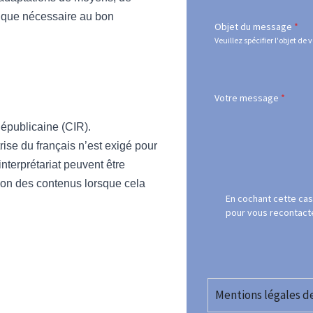
que nécessaire au bon
Objet du message
*
Veuillez spécifier l'objet de
Votre message
*
Républicaine (CIR).
rise du français n’est exigé pour
interprétariat peuvent être
sion des contenus lorsque cela
En cochant cette ca
pour vous recontact
Mentions légales d