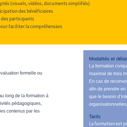
tés (visuels, vidéos, documents simplifiés)
icipation des bénéficiaires
 des participants
pour faciliter la compréhension.
Modalités et déla
La formation civiq
valuation formelle ou
maximal de trois mo
En cas de reconvoc
afin de prendre en 
au long de la formation à
que le besoin d’int
tivités pédagogiques,
organisationnelles
des contenus par les
Tarifs
La formation est pr