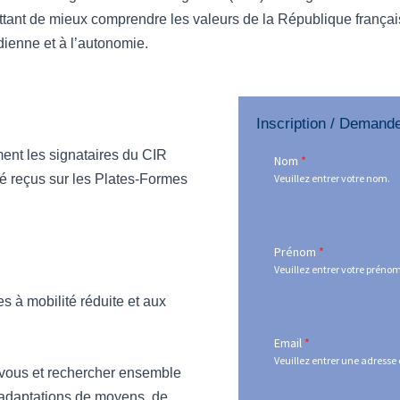
ettant de mieux comprendre les valeurs de la République française
dienne et à l’autonomie.
Inscription / Demand
ent les signataires du CIR
Nom
*
té reçus sur les Plates-Formes
Veuillez entrer votre nom.
Prénom
*
Veuillez entrer votre préno
s à mobilité réduite et aux
Email
*
Veuillez entrer une adresse 
ous et rechercher ensemble
s adaptations de moyens, de